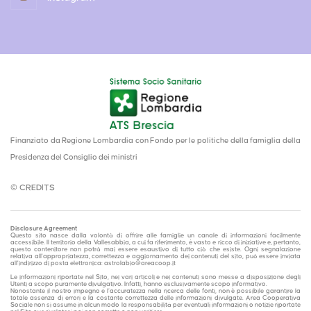
Finanziato da Regione Lombardia con Fondo per le politiche della famiglia della
Presidenza del Consiglio dei ministri
© CREDITS
Disclosure Agreement
Questo sito nasce dalla volontà di offrire alle famiglie un canale di informazioni facilmente
accessibile. Il territorio della Vallesabbia, a cui fa riferimento, è vasto e ricco di iniziative e, pertanto,
questo contenitore non potrà mai essere esaustivo di tutto ciò che esiste. Ogni segnalazione
relativa all'appropriatezza, correttezza e aggiornamento dei contenuti del sito, può essere inviata
all'indirizzo di posta elettronica: astrolabio@areacoop.it
Le informazioni riportate nel Sito, nei vari articoli e nei contenuti sono messe a disposizione degli
Utenti a scopo puramente divulgativo. Infatti, hanno esclusivamente scopo informativo.
Nonostante il nostro impegno e l’accuratezza nella ricerca delle fonti, non è possibile garantire la
totale assenza di errori e la costante correttezza delle informazioni divulgate. Area Cooperativa
Sociale non si assume in alcun modo la responsabilità per eventuali informazioni o notizie riportate