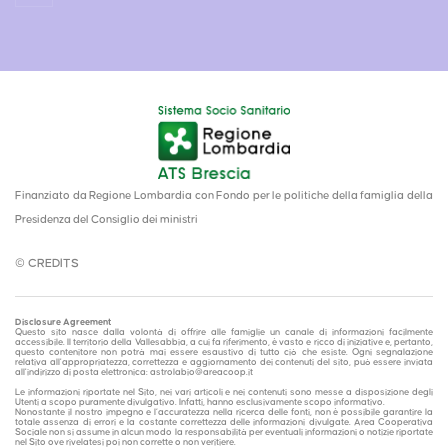
Finanziato da Regione Lombardia con Fondo per le politiche della famiglia della
Presidenza del Consiglio dei ministri
© CREDITS
Disclosure Agreement
Questo sito nasce dalla volontà di offrire alle famiglie un canale di informazioni facilmente
accessibile. Il territorio della Vallesabbia, a cui fa riferimento, è vasto e ricco di iniziative e, pertanto,
questo contenitore non potrà mai essere esaustivo di tutto ciò che esiste. Ogni segnalazione
relativa all'appropriatezza, correttezza e aggiornamento dei contenuti del sito, può essere inviata
all'indirizzo di posta elettronica: astrolabio@areacoop.it
Le informazioni riportate nel Sito, nei vari articoli e nei contenuti sono messe a disposizione degli
Utenti a scopo puramente divulgativo. Infatti, hanno esclusivamente scopo informativo.
Nonostante il nostro impegno e l’accuratezza nella ricerca delle fonti, non è possibile garantire la
totale assenza di errori e la costante correttezza delle informazioni divulgate. Area Cooperativa
Sociale non si assume in alcun modo la responsabilità per eventuali informazioni o notizie riportate
nel Sito ove rivelatesi poi non corrette o non veritiere.