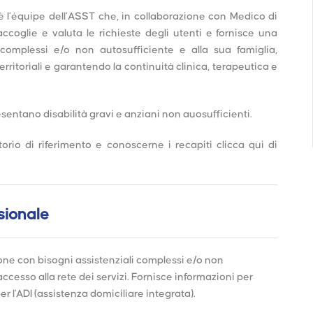
è l’équipe dell’ASST che, in collaborazione con Medico di
ccoglie e valuta le richieste degli utenti e fornisce una
 complessi e/o non autosufficiente e alla sua famiglia,
erritoriali e garantendo la continuità clinica, terapeutica e
sentano disabilità gravi e anziani non auosufficienti.
orio di riferimento e conoscerne i recapiti clicca qui di
sionale
one con bisogni assistenziali complessi e/o non
l'accesso alla rete dei servizi. Fornisce informazioni per
r l'ADI (assistenza domiciliare integrata).