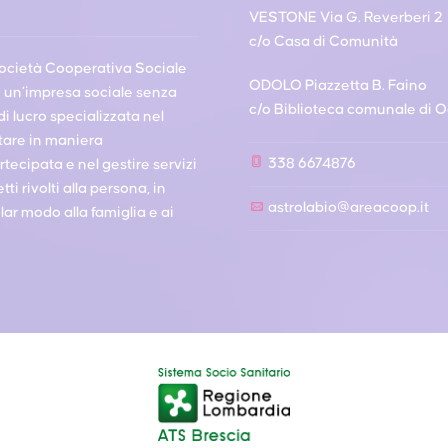
VESTONE Via G. Reverberi 2
c/o Casa di Comunità
ocietà Cooperativa Sociale
ODOLO Piazzetta B. Faino
è un’impresa sociale senza
c/o Biblioteca comunale di 
i lucro specializzata nel
tare in maniera
338 6674876
ecipata e nel gestire servizi
tti rivolti alla persona, in
astrolabio@areacoop.it
lar modo alla famiglia e ai